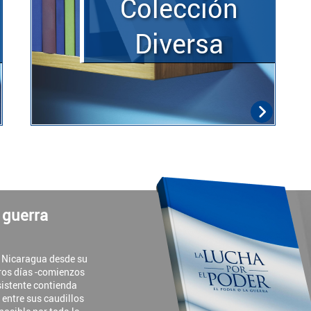
Colección
Diversa
a guerra
e Nicaragua desde su
ros días -comienzos
rsistente contienda
y entre sus caudillos