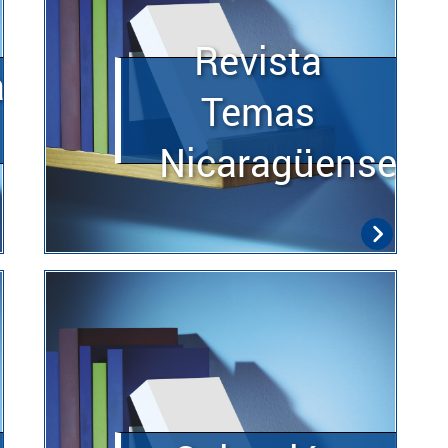
Revista
a
Temas
Nicaragüenses