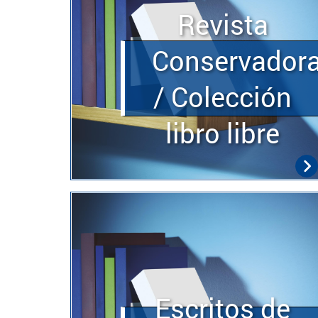
Revista
Conservador
/ Colección
libro libre
Escritos de