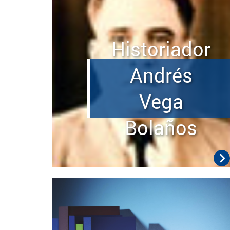
Historiador
Andrés
Vega
Bolaños