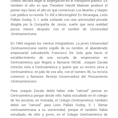
Unidos declara ilegal la segregación en el transporte público. Es
también el año en que Theodore Harold Maiman produce el
primer rayo laser, el año en que comienzan Los Beatles y Harper
Lee publica su novela To
Kill a Mockingbird
. En Nicaragua, León
Pallais Godoy, S. I. anda soñando con una universidad privada
dirigida por la Compañía de Jesús, sueño que será realidad
pocos meses después con el nombre de
Universidad
Centroamericana
.
En 1964 seguían los vientos integradores. La joven
Universidad
Centroamericana
siente orgullo de su nombre, el abanderado
empresarial salvadoreño Francisco De Sola guía hacia el
establecimiento de una escuela de empresarios en
Centroamérica que llegará a llamarse INCAE. Joaquín Zavala
Urtecho mira a Centroamérica y quiere que su revista sirva a
Centroamérica: en julio de ese año, con el número 46, su revista
comenzó a llamarse
Revista Conservadora del Pensamiento
Centroamericano
.
Para Joaquín Zavala debió haber sido “natural” pensar en
Centroamérica porque desde niño había estudiado en el colegio
de los jesuitas, en Granada, el
Colegio Centroamérica
; también
debió ser “natural” para León Pallais Godoy, S. I. llamar
centroamericana a su universidad, porque él también había
estudiado, de niño y joven, en el Colegio Centroamérica de