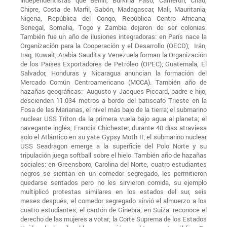
Chipre, Costa de Marfil, Gabón, Madagascar, Mali, Mauritania,
Nigeria, República del Congo, República Centro Africana,
Senegal, Somalia, Togo y Zambia dejaron de ser colonias.
También fue un año de ilusiones integradoras: en París nace la
Organización para la Cooperación y el Desarrollo (OECD); Irán,
Iraq, Kuwait, Arabia Saudita y Venezuela forman la Organización
de los Países Exportadores de Petróleo (OPEC); Guatemala, El
Salvador, Honduras y Nicaragua anuncian la formación del
Mercado Común Centroamericano (MCCA). También año de
hazañas geográficas: Augusto y Jacques Piccard, padre e hijo,
descienden 11.034 metros a bordo del batiscafo Trieste en la
Fosa de las Marianas, el nivel más bajo de la tierra; el submarino
nuclear USS Triton da la primera vuela bajo agua al planeta; el
navegante inglés, Francis Chichester, durante 40 días atraviesa
solo el Atlántico en su yate Gypsy Moth II; el submarino nuclear
USS Seadragon emerge a la superficie del Polo Norte y su
tripulación juega softball sobre el hielo. También año de hazañas
sociales: en Greensboro, Carolina del Norte, cuatro estudiantes
negros se sientan en un comedor segregado, les permitieron
quedarse sentados pero no les sirvieron comida, su ejemplo
multiplicó protestas similares en los estados del sur, seis
meses después, el comedor segregado sirvió el almuerzo a los
cuatro estudiantes; el cantón de Ginebra, en Suiza. reconoce el
derecho de las mujeres a votar; la Corte Suprema de los Estados