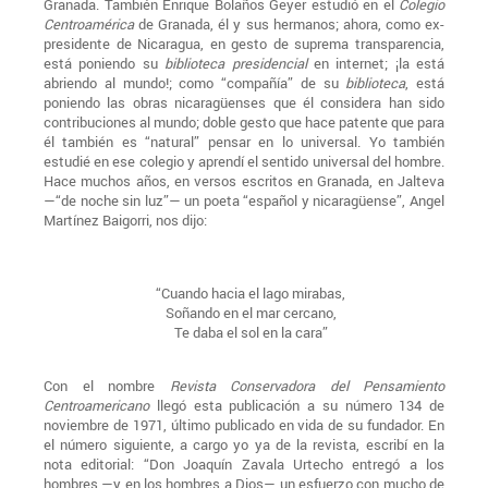
Granada. También Enrique Bolaños Geyer estudió en el
Colegio
Centroamérica
de Granada, él y sus hermanos; ahora, como ex-
presidente de Nicaragua, en gesto de suprema transparencia,
está poniendo su
biblioteca presidencial
en internet; ¡la está
abriendo al mundo!; como “compañía” de su
biblioteca
, está
poniendo las obras nicaragüenses que él considera han sido
contribuciones al mundo; doble gesto que hace patente que para
él también es “natural” pensar en lo universal. Yo también
estudié en ese colegio y aprendí el sentido universal del hombre.
Hace muchos años, en versos escritos en Granada, en Jalteva
—“de noche sin luz”— un poeta “español y nicaragüense”, Angel
Martínez Baigorri, nos dijo:
“Cuando hacia el lago mirabas,
Soñando en el mar cercano,
Te daba el sol en la cara”
Con el nombre
Revista Conservadora del Pensamiento
Centroamericano
llegó esta publicación a su número 134 de
noviembre de 1971, último publicado en vida de su fundador. En
el número siguiente, a cargo yo ya de la revista, escribí en la
nota editorial: “Don Joaquín Zavala Urtecho entregó a los
hombres —y en los hombres a Dios— un esfuerzo con mucho de