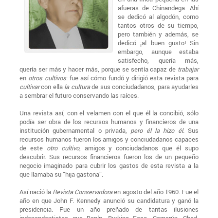
afueras de Chinandega. Ahí
se dedicó al algodón, como
tantos otros de su tiempo,
pero también y además, se
dedicó ¡al buen gusto! Sin
embargo, aunque estaba
satisfecho, quería más,
quería ser más y hacer más, porque se sentía capaz de
trabajar
en
otros cultivos
: fue así cómo fundó y dirigió esta revista para
cultivar
con ella
la cultura
de sus conciudadanos, para ayudarles
a sembrar el futuro conservando las raíces.
Una revista así, con el velamen con el que él la concibió, sólo
podía ser obra de los recursos humanos y financieros de una
institución gubernamental o privada,
pero él la hizo él
. Sus
recursos humanos fueron los amigos y conciudadanos capaces
de este
otro cultivo
, amigos y conciudadanos que él supo
descubrir. Sus recursos financieros fueron los de un pequeño
negocio imaginado para cubrir los gastos de esta revista a la
que llamaba su “hija gastona”.
Así nació la
Revista Conservadora
en agosto del año 1960. Fue el
año en que John F. Kennedy anunció su candidatura y ganó la
presidencia. Fue un año preñado de tantas ilusiones
independentistas que Benín, Burkina Faso, Camerún, Chad,