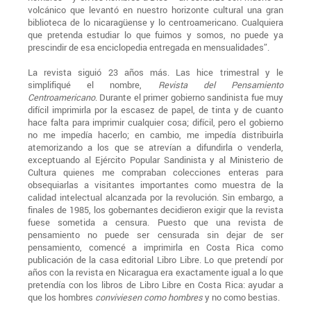
volcánico que levantó en nuestro horizonte cultural una gran
biblioteca de lo nicaragüense y lo centroamericano. Cualquiera
que pretenda estudiar lo que fuimos y somos, no puede ya
prescindir de esa enciclopedia entregada en mensualidades”.
La revista siguió 23 años más. Las hice trimestral y le
simplifiqué el nombre,
Revista del Pensamiento
Centroamericano
. Durante el primer gobierno sandinista fue muy
difícil imprimirla por la escasez de papel, de tinta y de cuanto
hace falta para imprimir cualquier cosa; difícil, pero el gobierno
no me impedía hacerlo; en cambio, me impedía distribuirla
atemorizando a los que se atrevían a difundirla o venderla,
exceptuando al Ejército Popular Sandinista y al Ministerio de
Cultura quienes me compraban colecciones enteras para
obsequiarlas a visitantes importantes como muestra de la
calidad intelectual alcanzada por la revolución. Sin embargo, a
finales de 1985, los gobernantes decidieron exigir que la revista
fuese sometida a censura. Puesto que una revista de
pensamiento no puede ser censurada sin dejar de ser
pensamiento, comencé a imprimirla en Costa Rica como
publicación de la casa editorial Libro Libre. Lo que pretendí por
años con la revista en Nicaragua era exactamente igual a lo que
pretendía con los libros de Libro Libre en Costa Rica: ayudar a
que los hombres
conviviesen como hombres
y no como bestias.