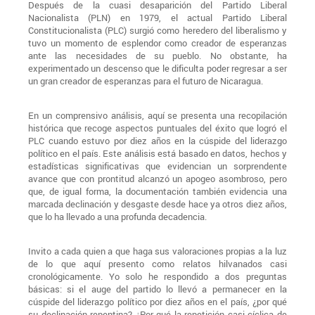
Después de la cuasi desaparición del Partido Liberal
Nacionalista (PLN) en 1979, el actual Partido Liberal
Constitucionalista (PLC) surgió como heredero del liberalismo y
tuvo un momento de esplendor como creador de esperanzas
ante las necesidades de su pueblo. No obstante, ha
experimentado un descenso que le dificulta poder regresar a ser
un gran creador de esperanzas para el futuro de Nicaragua.
En un comprensivo análisis, aquí se presenta una recopilación
histórica que recoge aspectos puntuales del éxito que logró el
PLC cuando estuvo por diez años en la cúspide del liderazgo
político en el país. Este análisis está basado en datos, hechos y
estadísticas significativas que evidencian un sorprendente
avance que con prontitud alcanzó un apogeo asombroso, pero
que, de igual forma, la documentación también evidencia una
marcada declinación y desgaste desde hace ya otros diez años,
que lo ha llevado a una profunda decadencia.
Invito a cada quien a que haga sus valoraciones propias a la luz
de lo que aquí presento como relatos hilvanados casi
cronológicamente. Yo solo he respondido a dos preguntas
básicas: si el auge del partido lo llevó a permanecer en la
cúspide del liderazgo político por diez años en el país, ¿por qué
su declinación repentina? ¿Por qué la repetición casi cíclica de