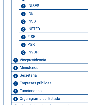
INISER
INE
INSS
INETER
FISE
PGR
INVUR
Vicepresidencia
Ministerios
Secretaría
Empresas públicas
Funcionarios
Organigrama del Estado