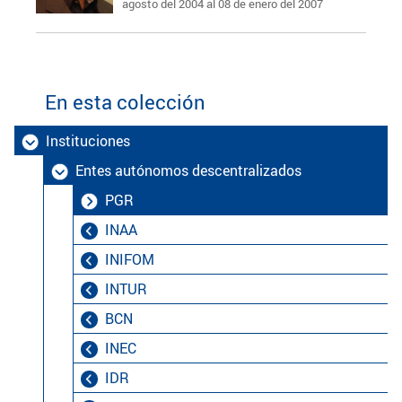
agosto del 2004 al 08 de enero del 2007
En esta colección
Instituciones
Entes autónomos descentralizados
PGR
INAA
INIFOM
INTUR
BCN
INEC
IDR