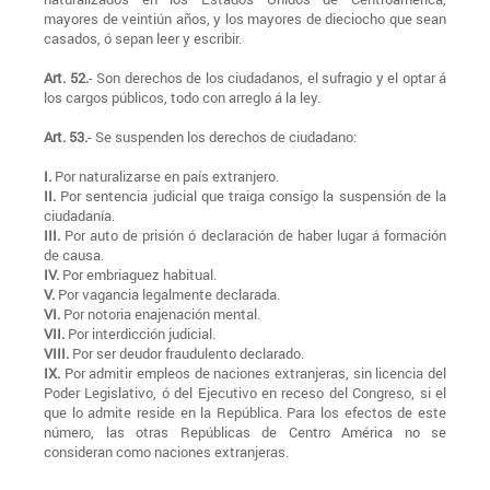
mayores de veintiún años, y los mayores de dieciocho que sean
casados, ó sepan leer y escribir.
Art. 52.
- Son derechos de los ciudadanos, el sufragio y el optar á
los cargos públicos, todo con arreglo á la ley.
Art. 53.
- Se suspenden los derechos de ciudadano:
I.
Por naturalizarse en país extranjero.
II.
Por sentencia judicial que traiga consigo la suspensión de la
ciudadanía.
III.
Por auto de prisión ó declaración de haber lugar á formación
de causa.
IV.
Por embriaguez habitual.
V.
Por vagancia legalmente declarada.
VI.
Por notoria enajenación mental.
VII.
Por interdicción judicial.
VIII.
Por ser deudor fraudulento declarado.
IX.
Por admitir empleos de naciones extranjeras, sin licencia del
Poder Legislativo, ó del Ejecutivo en receso del Congreso, si el
que lo admite reside en la República. Para los efectos de este
número, las otras Repúblicas de Centro América no se
consideran como naciones extranjeras.