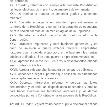
de Diputados.
XXI.
Expedir y reformar con arreglo á la presente Constitución
las leyes electoral, de imprenta, de amparo y de extranjería.
XXII.
Determinar la manera de conceder grados y ascensos
militares.
XXIII.
Conceder ó negar la entrada de tropas extranjeras al
territorio de la República, y consentir la estación de escuadras
de otra nación por más de un mes en aguas de la República.
XXIV.
Decretar el estado de sitio de conformidad con la
Constitución.
XXV.
Establecer impuestos y contribuciones generales; y en
caso de invasión ó guerra exterior, decretar empréstitos
forzosos con la debida proporción, si no bastaren las rentas
públicas ordinarias, ni se consiguieren empréstitos voluntarios.
XXVI.
Aprobar los actos del Ejecutivo ó desaprobarlos cuando
sean contrarios á la ley.
XXVII.
Aprobar ó desaprobar la cuenta de los gastos públicos.
XVIII.
Conceder ó negar el permiso que soliciten los ciudadanos
para aceptar empleos de otra nación.
XXIX.
Decretar, interpretar, reformar y derogar las leyes
secundarias; y expedir las disposiciones necesarias y propias
para hacer efectivas las facultades anteriores y las demás
concedidas por esta Constitución á los poderes de la República.
Art. 80.
- El Poder Legislativo no podrá suplir ó declarar el estado