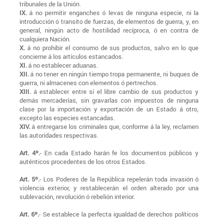
tribunales de la Unión.
IX.
á no permitir enganches ó levas de ninguna especie, ni la
introducción ó transito de fuerzas, de elementos de guerra, y, en
general, ningún acto de hostilidad recíproca, ó en contra de
cualquiera Nación.
X.
á no prohibir el consumo de sus productos, salvo en lo que
concierne á los artículos estancados.
XI.
á no establecer aduanas.
XII.
á no tener en ningún tiempo tropa permanente, ni buques de
guerra, ni almacenes con elementos ó pertrechos.
XIII.
á establecer entre sí el libre cambio de sus productos y
demás mercaderías, sin gravarlas con impuestos de ninguna
clase por la importación y exportación de un Estado á otro,
excepto las especies estancadas.
XIV.
á entregarse los criminales que, conforme á la ley, reclamen
las autoridades respectivas.
Art. 4º.
- En cada Estado harán fe los documentos públicos y
auténticos procedentes de los otros Estados.
Art. 5º.
- Los Poderes de la República repelerán toda invasión ó
violencia exterior, y restablecerán el orden alterado por una
sublevación, revolución ó rebelión interior.
Art. 6º.
- Se establece la perfecta igualdad de derechos políticos