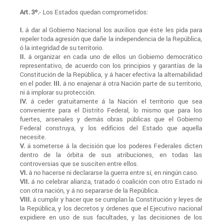
Art. 3º.
- Los Estados quedan comprometidos:
I.
á dar al Gobierno Nacional los auxilios que éste les pida para
repeler toda agresión que dañe la independencia de la República,
ó la integridad de su territorio.
II.
á organizar en cada uno de ellos un Gobierno democrático
representativo, de acuerdo con los principios y garantías de la
Constitución de la República, y á hacer efectiva la alternabilidad
en el poder.
III.
á no enajenar á otra Nación parte de su territorio,
ni á implorar su protección.
IV.
á ceder gratuitamente á la Nación el territorio que sea
conveniente para el Distrito Federal, lo mismo que para los
fuertes, arsenales y demás obras públicas que el Gobierno
Federal construya, y los edificios del Estado que aquella
necesite.
V.
á someterse á la decisión que los poderes Federales dicten
dentro de la órbita de sus atribuciones, en todas las
controversias que se susciten entre ellos.
VI.
á no hacerse ni declararse la guerra entre sí, en ningún caso.
VII.
á no celebrar alianza, tratado ó coalición con otro Estado ni
con otra nación, y á no separarse de la República.
VIII.
á cumplir y hacer que se cumplan la Constitución y leyes de
la República, y los decretos y órdenes que el Ejecutivo nacional
expidiere en uso de sus facultades, y las decisiones de los