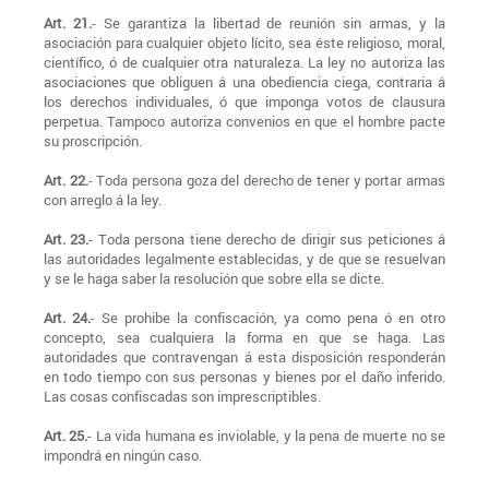
Art. 21.
- Se garantiza la libertad de reunión sin armas, y la
asociación para cualquier objeto lícito, sea éste religioso, moral,
científico, ó de cualquier otra naturaleza. La ley no autoriza las
asociaciones que obliguen á una obediencia ciega, contraria á
los derechos individuales, ó que imponga votos de clausura
perpetua. Tampoco autoriza convenios en que el hombre pacte
su proscripción.
Art. 22.
- Toda persona goza del derecho de tener y portar armas
con arreglo á la ley.
Art. 23.
- Toda persona tiene derecho de dirigir sus peticiones á
las autoridades legalmente establecidas, y de que se resuelvan
y se le haga saber la resolución que sobre ella se dicte.
Art. 24.
- Se prohibe la confiscación, ya como pena ó en otro
concepto, sea cualquiera la forma en que se haga. Las
autoridades que contravengan á esta disposición responderán
en todo tiempo con sus personas y bienes por el daño inferido.
Las cosas confiscadas son imprescriptibles.
Art. 25.
- La vida humana es inviolable, y la pena de muerte no se
impondrá en ningún caso.