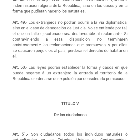
indemnización alguna de la República, sino en los casos y en la
forma que pudieran hacerlo los naturales.
Art. 49.
- Los extranjeros no podrán ocurrir á la vía diplomática,
sino en el caso de denegación de justicia. No se entiende por tal,
el que un fallo ejecutoriado sea desfavorable al reclamante. Si
contraviniendo á esta disposición, no terminaren
amistosamente las reclamaciones que promuevan, y por ellas
se causaren perjuicios al país, perderán el derecho de habitar en
él.
Art. 50.
- Las leyes podrán establecer la forma y casos en que
puede negarse á un extranjero la entrada al territorio de la
República u ordenarse su expulsión por considerarlo pernicioso.
TITULO V
De los ciudadanos
Art. 51.
- Son ciudadanos todos los individuos naturales ó
naturalizados en los Estados Unidos de Centroamérica,