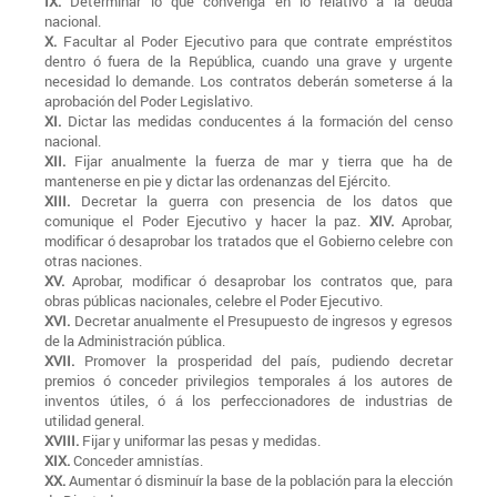
IX.
Determinar lo que convenga en lo relativo á la deuda
nacional.
X.
Facultar al Poder Ejecutivo para que contrate empréstitos
dentro ó fuera de la República, cuando una grave y urgente
necesidad lo demande. Los contratos deberán someterse á la
aprobación del Poder Legislativo.
XI.
Dictar las medidas conducentes á la formación del censo
nacional.
XII.
Fijar anualmente la fuerza de mar y tierra que ha de
mantenerse en pie y dictar las ordenanzas del Ejército.
XIII.
Decretar la guerra con presencia de los datos que
comunique el Poder Ejecutivo y hacer la paz.
XIV.
Aprobar,
modificar ó desaprobar los tratados que el Gobierno celebre con
otras naciones.
XV.
Aprobar, modificar ó desaprobar los contratos que, para
obras públicas nacionales, celebre el Poder Ejecutivo.
XVI.
Decretar anualmente el Presupuesto de ingresos y egresos
de la Administración pública.
XVII.
Promover la prosperidad del país, pudiendo decretar
premios ó conceder privilegios temporales á los autores de
inventos útiles, ó á los perfeccionadores de industrias de
utilidad general.
XVIII.
Fijar y uniformar las pesas y medidas.
XIX.
Conceder amnistías.
XX.
Aumentar ó disminuír la base de la población para la elección