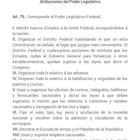
Atribuciones del Poder Legislativo
Art. 79.
- Corresponde al Poder Legislativo Federal:
I.
Admitir nuevos Estados á la Unión Federal, incorporándolos á
la nación.
II.
Organizar el Distrito Federal trasladando el que en esta
Constitución se señala, al lugar que juzgue más conveniente. El
Distrito Federal y cualesquiera porciones de territorio que los
Estados cedan al Gobierno General para fortalezas ú otros
establecimientos, quedan sujetos á las leyes que dicte el
Congreso.
III.
Organizar todo lo relativo á las aduanas.
IV.
Disponer todo lo relativo á la habilitación y seguridad de los
puertos y costas.
V.
Crear y organizar las oficinas de correos, telégrafos, teléfonos
y ferrocarriles nacionales y dictar las leyes á que deben
sujetarse, lo mismo que las relativas á carreteras y canales
nacionales y navegación de los ríos y lagos.
VI.
Fijar el valor, tipo, ley, peso y acuñación de la moneda
nacional y resolver sobre la admisión y circulación de la
extranjera.
VII.
Decretar el Escudo de Armas y el Pabellón de la República.
VIII.
Crear y suprimir empleos nacionales.