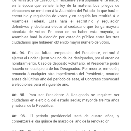
los Ministros de Estado. El Presidente será popularmente electo
en la época que señale la ley de la materia. Los pliegos de
elecciones se remitirán á la Asamblea del Estado, la que hará el
escrutinio y regulación de votos y en seguida los remitirá á la
Asamblea Federal. Esta hará el escrutinio y regulación
definitivos y declarará electo al ciudadano que tenga mayoría
absoluta de votos. En caso de no haber esta mayoría, la
Asamblea hará la elección por votación pública entre los tres
ciudadanos que hubieren obtenido mayor número de votos.
Art. 94.
- En las faltas temporales del Presidente, entrará á
ejercer el Poder Ejecutivo uno de los designados, por el orden de
nombramiento. Caso de depósito voluntario, el Presidente podrá
hacerlo en cualquiera de los Designados. Por muerte, remoción,
renuncia ó cualquier otro impedimento del Presidente, ocurrido
antes del último año del período de éste, el Congreso convocará
á elecciones para el siguiente año.
Art. 95.
- Para ser Presidente ó Designado se requiere: ser
ciudadano en ejercicio, del estado seglar, mayor de treinta años
y natural de la República.
Art. 96.
- El período presidencial será de cuatro años, y
comenzará el día quince de marzo del año de la renovación.