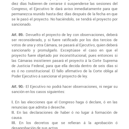
diez días hubieren de cerrarse ó suspenderse las sesiones del
Congreso, el Ejecutivo le dará aviso inmediatamente para que
permanezca reunido hasta diez días después de la fecha en que
se le pasó el proyecto. No haciéndolo, se tendrá el proyecto por
sancionado.
Art. 89.
- Devuelto el proyecto de ley con observaciones, deberá
ser reconsiderado, y si fuere ratificado por los dos tercios de
votos de una y otra Cámara, se pasará al Ejecutivo, quien deberá
sancionarlo y promulgarlo. Exceptúase el caso en que el
proyecto fuere objetado por inconstitucional, pues entonces si
las Cámaras insistieren pasará el proyecto á la Corte Suprema
de Justicia Federal, para que ella decida dentro de seis días si
es ó no constitucional. El fallo afirmativo de la Corte obliga al
Poder Ejecutivo á sancionar el proyecto de ley.
Art. 90.
- El Ejecutivo no podrá hacer observaciones, ni negar su
sanción en los casos siguientes:
I.
En las elecciones que el Congreso haga ó declare, ó en las
renuncias que admita ó deseche.
II.
En las declaraciones de haber ó no lugar á formación de
causa.
III.
En los decretos que se refieran á la aprobación ó
desaprobación de sus actos.