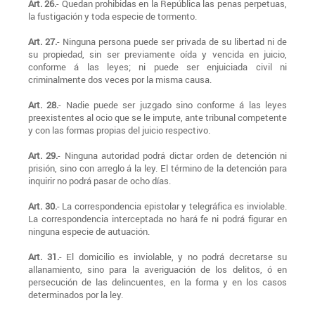
Art. 26.
- Quedan prohibidas en la República las penas perpetuas,
la fustigación y toda especie de tormento.
Art. 27.
- Ninguna persona puede ser privada de su libertad ni de
su propiedad, sin ser previamente oída y vencida en juicio,
conforme á las leyes; ni puede ser enjuiciada civil ni
criminalmente dos veces por la misma causa.
Art. 28.
- Nadie puede ser juzgado sino conforme á las leyes
preexistentes al ocio que se le impute, ante tribunal competente
y con las formas propias del juicio respectivo.
Art. 29.
- Ninguna autoridad podrá dictar orden de detención ni
prisión, sino con arreglo á la ley. El término de la detención para
inquirir no podrá pasar de ocho días.
Art. 30.
- La correspondencia epistolar y telegráfica es inviolable.
La correspondencia interceptada no hará fe ni podrá figurar en
ninguna especie de autuación.
Art. 31.
- El domicilio es inviolable, y no podrá decretarse su
allanamiento, sino para la averiguación de los delitos, ó en
persecución de las delincuentes, en la forma y en los casos
determinados por la ley.