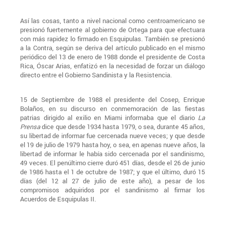
Así las cosas, tanto a nivel nacional como centroamericano se
presionó fuertemente al gobierno de Ortega para que efectuara
con más rapidez lo firmado en Esquipulas. También se presionó
a la Contra, según se deriva del artículo publicado en el mismo
periódico del 13 de enero de 1988 donde el presidente de Costa
Rica, Óscar Arias, enfatizó en la necesidad de forzar un diálogo
directo entre el Gobierno Sandinista y la Resistencia.
15 de Septiembre de 1988 el presidente del Cosep, Enrique
Bolaños, en su discurso en conmemoración de las fiestas
patrias dirigido al exilio en Miami informaba que el diario
La
Prensa
dice que desde 1934 hasta 1979, o sea, durante 45 años,
su libertad de informar fue cercenada nueve veces; y que desde
el 19 de julio de 1979 hasta hoy, o sea, en apenas nueve años, la
libertad de informar le había sido cercenada por el sandinismo,
49 veces. El penúltimo cierre duró 451 días, desde el 26 de junio
de 1986 hasta el 1 de octubre de 1987; y que el último, duró 15
días (del 12 al 27 de julio de este año), a pesar de los
compromisos adquiridos por el sandinismo al firmar los
Acuerdos de Esquipulas II.