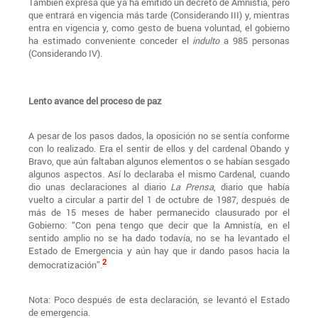
También expresa que ya ha emitido un decreto de Amnistía, pero
que entrará en vigencia más tarde (Considerando III) y, mientras
entra en vigencia y, como gesto de buena voluntad, el gobierno
ha estimado conveniente conceder el
indulto
a 985 personas
(Considerando IV).
Lento avance del proceso de paz
A pesar de los pasos dados, la oposición no se sentía conforme
con lo realizado. Era el sentir de ellos y del cardenal Obando y
Bravo, que aún faltaban algunos elementos o se habían sesgado
algunos aspectos. Así lo declaraba el mismo Cardenal, cuando
dio unas declaraciones al diario
La Prensa
, diario que había
vuelto a circular a partir del 1 de octubre de 1987, después de
más de 15 meses de haber permanecido clausurado por el
Gobierno: “Con pena tengo que decir que la Amnistía, en el
sentido amplio no se ha dado todavía, no se ha levantado el
Estado de Emergencia y aún hay que ir dando pasos hacia la
2
democratización”.
Nota: Poco después de esta declaración, se levantó el Estado
de emergencia.