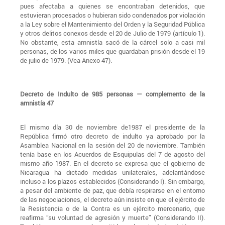
pues afectaba a quienes se encontraban detenidos, que
estuvieran procesados o hubieran sido condenados por violación
a la Ley sobre el Mantenimiento del Orden y la Seguridad Pública
y otros delitos conexos desde el 20 de Julio de 1979 (artículo 1).
No obstante, esta amnistía sacó de la cárcel solo a casi mil
personas, de los varios miles que guardaban prisión desde el 19
de julio de 1979. (Vea Anexo 47).
Decreto de Indulto de 985 personas — complemento de la
amnistía 47
El mismo día 30 de noviembre de1987 el presidente de la
República firmó otro decreto de indulto ya aprobado por la
Asamblea Nacional en la sesión del 20 de noviembre. También
tenía base en los Acuerdos de Esquipulas del 7 de agosto del
mismo año 1987. En el decreto se expresa que el gobierno de
Nicaragua ha dictado medidas unilaterales, adelantándose
incluso a los plazos establecidos (Considerando I). Sin embargo,
a pesar del ambiente de paz, que debía respirarse en el entorno
de las negociaciones, el decreto aún insiste en que el ejército de
la Resistencia o de la Contra es un ejército mercenario, que
reafirma “su voluntad de agresión y muerte” (Considerando II).