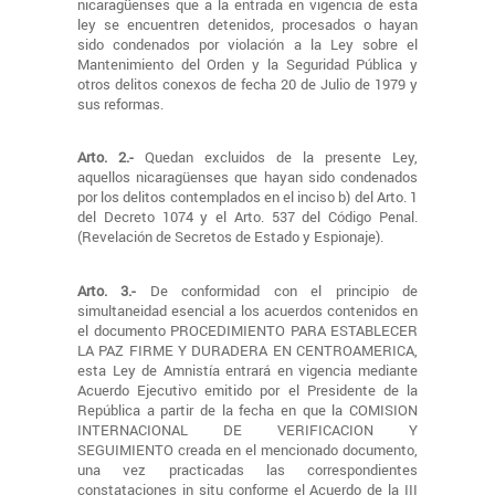
nicaragüenses que a la entrada en vigencia de esta
ley se encuentren detenidos, procesados o hayan
sido condenados por violación a la Ley sobre el
Mantenimiento del Orden y la Seguridad Pública y
otros delitos conexos de fecha 20 de Julio de 1979 y
sus reformas.
Arto. 2.-
Quedan excluidos de la presente Ley,
aquellos nicaragüenses que hayan sido condenados
por los delitos contemplados en el inciso b) del Arto. 1
del Decreto 1074 y el Arto. 537 del Código Penal.
(Revelación de Secretos de Estado y Espionaje).
Arto. 3.-
De conformidad con el principio de
simultaneidad esencial a los acuerdos contenidos en
el documento PROCEDIMIENTO PARA ESTABLECER
LA PAZ FIRME Y DURADERA EN CENTROAMERICA,
esta Ley de Amnistía entrará en vigencia mediante
Acuerdo Ejecutivo emitido por el Presidente de la
República a partir de la fecha en que la COMISION
INTERNACIONAL DE VERIFICACION Y
SEGUIMIENTO creada en el mencionado documento,
una vez practicadas las correspondientes
constataciones in situ conforme el Acuerdo de la III