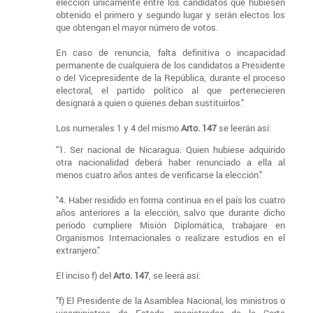
elección únicamente entre los candidatos que hubiesen
obtenido el primero y segundo lugar y serán electos los
que obtengan el mayor número de votos.
En caso de renuncia, falta definitiva o incapacidad
permanente de cualquiera de los candidatos a Presidente
o del Vicepresidente de la República, durante el proceso
electoral, el partido político al que pertenecieren
designará a quien o quienes deban sustituirlos."
Los numerales 1 y 4 del mismo
Arto. 147
se leerán así:
"1. Ser nacional de Nicaragua. Quien hubiese adquirido
otra nacionalidad deberá haber renunciado a ella al
menos cuatro años antes de verificarse la elección."
"4. Haber residido en forma continua en el país los cuatro
años anteriores a la elección, salvo que durante dicho
período cumpliere Misión Diplomática, trabajare en
Organismos Internacionales o realizare estudios en el
extranjero."
El inciso f) del
Arto. 147
, se leerá así:
"f) El Presidente de la Asamblea Nacional, los ministros o
viceministros de Estado, magistrados de la Corte