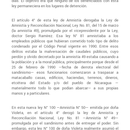
días. El objetivo era que ninguno de los beneficiados con esta
ley permaneciera en los lugares de detención.
El artículo 4° de esta ley de Amnistía derogaba la Ley de
Amnistía y Reconciliación Nacional, Ley No. 81, del 15 de marzo
(la amnistía 49), promulgada por el vicepresidente por la Ley,
doctor Sergio Ramírez. Esa ley N° 81 amnistiaba a los
empleados públicos que hubieran cometido todo tipo de delito
condenado por el Código Penal vigente en 1990. Entre esos
delitos estaba la malversación de caudales públicos, cuyo
perdón y olvido decretado por la amnistía 49 estaba causando a
la población y a la moral pública, principalmente porque desde el
25 de febrero de 1990 —fecha de derrota electoral del
sandinismo— esos funcionarios comenzaron a traspasar a
matacaballo casas, edificios, haciendas, terrenos, dineros,
etcétera del Estado y/o del pueblo de Nicaragua —
materialmente todo lo que podían abarcar— a sus propias
manos y a particulares.
En esta nueva ley N° 100 —Amnistía N° 50— emitida por doña
Violeta, en el artículo 4° derogó la ley de Amnistía y
Reconciliación Nacional, Ley No. 81 —Amnistía N° 49—
promulgada por el sandinismo antes de entregar el poder. Sin
embargo, esta ley N° 100 de doña Violeta realmente asumió el