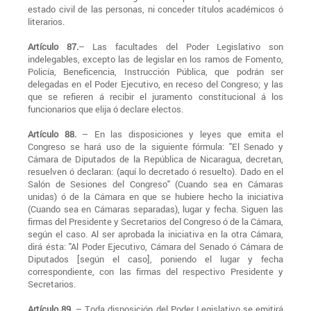
estado civil de las personas, ni conceder títulos académicos ó
literarios.
Artículo 87.
– Las facultades del Poder Legislativo son
indelegables, excepto las de legislar en los ramos de Fomento,
Policía, Beneficencia, Instrucción Pública, que podrán ser
delegadas en el Poder Ejecutivo, en receso del Congreso; y las
que se refieren á recibir el juramento constitucional á los
funcionarios que elija ó declare electos.
Artículo 88.
– En las disposiciones y leyes que emita el
Congreso se hará uso de la siguiente fórmula: "El Senado y
Cámara de Diputados de la República de Nicaragua, decretan,
resuelven ó declaran: (aquí lo decretado ó resuelto). Dado en el
Salón de Sesiones del Congreso" (Cuando sea en Cámaras
unidas) ó de la Cámara en que se hubiere hecho la iniciativa
(Cuando sea en Cámaras separadas), lugar y fecha. Siguen las
firmas del Presidente y Secretarios del Congreso ó de la Cámara,
según el caso. Al ser aprobada la iniciativa en la otra Cámara,
dirá ésta: "Al Poder Ejecutivo, Cámara del Senado ó Cámara de
Diputados [según el caso], poniendo el lugar y fecha
correspondiente, con las firmas del respectivo Presidente y
Secretarios.
Artículo 89.
– Toda disposición del Poder Legislativo se emitirá