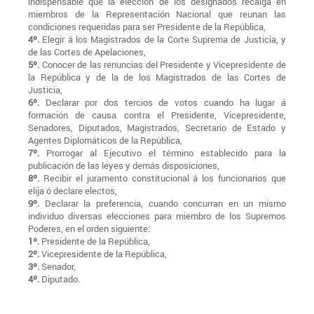
indispensable que la elección de los designados recaiga en
miembros de la Representación Nacional que reunan las
condiciones requeridas para ser Presidente de la República,
4º.
Elegir á los Magistrados de la Corte Suprema de Justicia, y
de las Cortes de Apelaciones,
5º.
Conocer de las renuncias del Presidente y Vicepresidente de
la República y de la de los Magistrados de las Cortes de
Justicia,
6º.
Declarar por dos tercios de votos cuando ha lugar á
formación de causa contra el Presidente, Vicepresidente,
Senadores, Diputados, Magistrados, Secretario de Estado y
Agentes Diplomáticos de la República,
7º.
Prorrogar al Ejecutivo el término establecido para la
publicación de las leyes y demás disposiciones,
8º.
Recibir el juramento constitucional á los funcionarios que
elija ó declare electos,
9º.
Declarar la preferencia, cuando concurran en un mismo
individuo diversas elecciones para miembro de los Supremos
Poderes, en el orden siguiente:
1º.
Presidente de la República,
2º.
Vicepresidente de la República,
3º.
Senador,
4º.
Diputado.