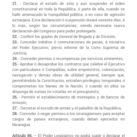
21.
- Declarar el estado de sitio y aun suspender el orden
constitucional en toda la República, ó parte de ella, cuando se
halle amenazado la tranquilidad pública, ó en caso de agresión
extranjera. Esta declaración ó suspensión durará sesenta días, á
lo más, según las circunstancias; siendo necesaria nueva
declaración del Congreso para poder prolongarla.
22.
- Conferir los grados de General de Brigada y de División,
23.
- Conceder indultos ó conmutaciones de penas, á iniciativa
del Poder Ejecutivo, previo informe de la Corte Suprema de
Justicia,
24.
- Conceder premios ó recompensas por servicios eminentes,
25.
- Aprobar ó desaprobar los contratos que celebre el Ejecutivo
con particulares ó Compañías, sobre empréstitos, colonización,
navegación y demás obras de utilidad general, siempre que,
permitiéndolo la Constitución, entrañen privilegios temporales ó
comprometan los bienes de la Nación, ó cuando en ellos se
disponga de sumas no votarlas en el presupuesto,
26.
- Permitir el establecimiento de montepíos y de bancos de
emisión,
27.
- Decretar el escudo de armas y el pabellón de la República,
28.
- Conceder ó negar permiso á los nicaragüenses para aceptar
cargos de países extranjeros, cuando deban ejercerlos en
Nicaragua.
Artículo 86.
– El Poder Legislativo no podrá suplir ó declarar el