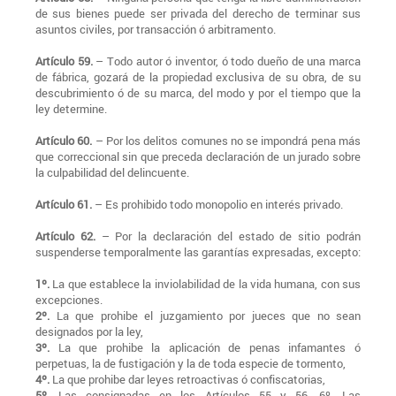
de sus bienes puede ser privada del derecho de terminar sus
asuntos civiles, por transacción ó arbitramento.
Artículo 59.
– Todo autor ó inventor, ó todo dueño de una marca
de fábrica, gozará de la propiedad exclusiva de su obra, de su
descubrimiento ó de su marca, del modo y por el tiempo que la
ley determine.
Artículo 60.
– Por los delitos comunes no se impondrá pena más
que correccional sin que preceda declaración de un jurado sobre
la culpabilidad del delincuente.
Artículo 61.
– Es prohibido todo monopolio en interés privado.
Artículo 62.
– Por la declaración del estado de sitio podrán
suspenderse temporalmente las garantías expresadas, excepto:
1º.
La que establece la inviolabilidad de la vida humana, con sus
excepciones.
2º.
La que prohibe el juzgamiento por jueces que no sean
designados por la ley,
3º.
La que prohibe la aplicación de penas infamantes ó
perpetuas, la de fustigación y la de toda especie de tormento,
4º.
La que prohibe dar leyes retroactivas ó confiscatorias,
5º.
Las consignadas en los Artículos 55 y 56, 6º. Las