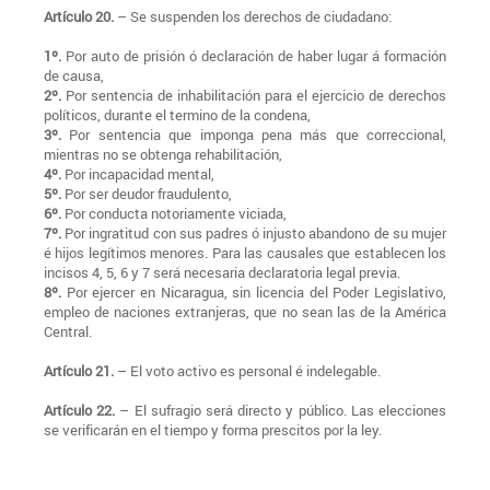
Artículo 20.
– Se suspenden los derechos de ciudadano:
1º.
Por auto de prisión ó declaración de haber lugar á formación
de causa,
2º.
Por sentencia de inhabilitación para el ejercicio de derechos
políticos, durante el termino de la condena,
3º.
Por sentencia que imponga pena más que correccional,
mientras no se obtenga rehabilitación,
4º.
Por incapacidad mental,
5º.
Por ser deudor fraudulento,
6º.
Por conducta notoriamente viciada,
7º.
Por ingratitud con sus padres ó injusto abandono de su mujer
é hijos legítimos menores. Para las causales que establecen los
incisos 4, 5, 6 y 7 será necesaria declaratoria legal previa.
8º.
Por ejercer en Nicaragua, sin licencia del Poder Legislativo,
empleo de naciones extranjeras, que no sean las de la América
Central.
Artículo 21.
– El voto activo es personal é indelegable.
Artículo 22.
– El sufragio será directo y público. Las elecciones
se verificarán en el tiempo y forma prescitos por la ley.