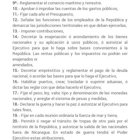
9º.
- Reglamentar el comercio marítimo y terrestre.
10.
- Aprobar ó improbar las cuentas de los gastos públicos,
11.
- Fijar cada año el Presupuesto,
12.
- Señalar las funciones de los empleados de la República y
demarcar las jurisdicciones territoriales en que deban ejercerlas,
13.
- Imponer contribuciones,
14.
- Decretar la enajenación ó arrendamiento de los bienes
nacionales y su aplicación á usos públicos, ó autorizar al
Ejecutivo para que lo haga sobre bases convenientes á la
República. Las rentas públicas y los impuestos no podrán ser
enajenados ni
arrendados,
15.
- Decretar empréstitos y reglamentar el pago de la deuda
nacional, ó acordar las bases para que lo haga el Ejecutivo,
16.
- Habilitar puertos, crear, trasladar ó suprimir aduanas, ó
dictar las reglar con que deba hacerlo el Ejecutivo,
17.
- Fijar el peso, ley, valor, tipo y denominación de las monedas
nacionales, y arreglar el sistema de pesas y medidas,
18.
- Declarar la guerra y hacer la paz ó autorizar al Ejecutivo para
tales fines,
19.
- Fijar en cada reunión ordinaria la fuerza de mar y tierra,
20.
- Permitir ó negar el tránsito de tropas de otro país por el
territorio de la República, y autorizar la salida de las nacionales
fuera de Nicaragua. En estado de guerra tendrá el Poder
Ejecutivo estas atribuciones,