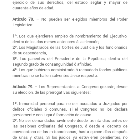
ejercicio de sus derechos, del estado seglar y mayor de
cuarenta años de edad.
Artículo 78.
– No pueden ser elegidos miembros del Poder
Legislativo:
1º.
Los que ejercieren empleo de nombramiento del Ejecutivo,
dentro de los dos meses anteriores á la elección,
2º.
Los Magistrados de las Cortes de Justicia y los funcionarios
de su dependencia,
3º.
Los parientes del Presidente de la República, dentro del
segundo grado de consanguinidad ó afinidad,
4º.
Los que hubieren administrado ó recaudado fondos públicos
mientras no se hallen solventes á ese respecto.
Artículo 79.
– Los Representantes al Congreso gozarán, desde
su elección, de las prerrogativas siguientes:
1º.
Inmunidad personal para no ser acusados ó Juzgados por
delitos oficiales ó comunes, si el Congreso no los declara
previamente con lugar á formación de causa.
2º.
No ser demandados civilmente desde treinta días antes de
las sesiones ordinarias del Congreso, ó desde el decreto de
convocatoria de las extraordinarias, hasta quince días después
de unas y otras, Si los juicios ya estuvieren pendientes, no