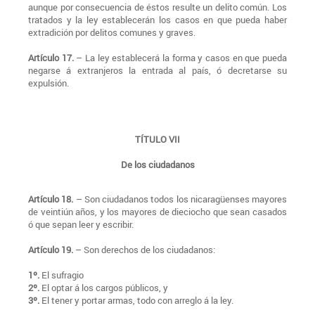
aunque por consecuencia de éstos resulte un delito común. Los
tratados y la ley establecerán los casos en que pueda haber
extradición por delitos comunes y graves.
Artículo 17.
– La ley establecerá la forma y casos en que pueda
negarse á extranjeros la entrada al país, ó decretarse su
expulsión.
TÍTULO VII
De los ciudadanos
Artículo 18.
– Son ciudadanos todos los nicaragüenses mayores
de veintiún años, y los mayores de dieciocho que sean casados
ó que sepan leer y escribir.
Artículo 19.
– Son derechos de los ciudadanos:
1º.
El sufragio
2º.
El optar á los cargos públicos, y
3º.
El tener y portar armas, todo con arreglo á la ley.