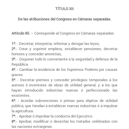
TÍTULO XII
De las atribuciones del Congreso en Cámaras separadas.
Artículo 85.
– Corresponde al Congreso en Cámaras separadas:
1º.
- Decretar, interpretar, reformar y derogar las leyes,
2º.
- Crear y suprimir empleos, establecer pensiones, decretar
honores y conceder amnistías,
3º.
- Disponer todo lo conveniente á la seguridad y defensa de la
República.
4º.
- Cambiar la residencia de los Supremos Poderes por causas
graves.
5º.
- Decretar premios y conceder privilegios temporales á los
autores ó inventores de obras de utilidad general, y á los que
hayan introducido industrias nuevas ó perfeccionado las
existentes.
6º.
- Acordar subvenciones ó primas para objetos de utilidad
pública, que tiendan á establecer nuevas industrias ó á impulsar
la agricultura.
7º.
- Aprobar ó improbar la conducta del Ejecutivo.
8º.
- Aprobar, modificar ó desechar los tratados celebrados con
las naciones extranjeras.