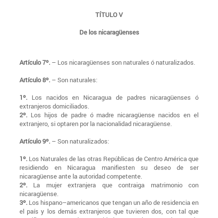
TÍTULO V
De los nicaragüenses
Artículo 7º.
– Los nicaragüenses son naturales ó naturalizados.
Artículo 8º.
– Son naturales:
1º.
Los nacidos en Nicaragua de padres nicaragüenses ó
extranjeros domiciliados.
2º.
Los hijos de padre ó madre nicaragüense nacidos en el
extranjero, si optaren por la nacionalidad nicaragüense.
Artículo 9º.
– Son naturalizados:
1º.
Los Naturales de las otras Repúblicas de Centro América que
residiendo en Nicaragua manifiesten su deseo de ser
nicaragüense ante la autoridad competente.
2º.
La mujer extranjera que contraiga matrimonio con
nicaragüense.
3º.
Los hispano–americanos que tengan un año de residencia en
el país y los demás extranjeros que tuvieren dos, con tal que