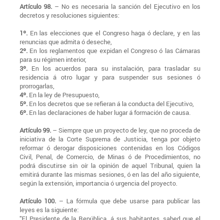
Artículo 98.
– No es necesaria la sanción del Ejecutivo en los
decretos y resoluciones siguientes:
1º.
En las elecciones que el Congreso haga ó declare, y en las
renuncias que admita ó deseche,
2º.
En los reglamentos que expidan el Congreso ó las Cámaras
para su régimen interior,
3º.
En los acuerdos para su instalación, para trasladar su
residencia á otro lugar y para suspender sus sesiones ó
prorrogarlas,
4º.
En la ley de Presupuesto,
5º.
En los decretos que se refieran á la conducta del Ejecutivo,
6º.
En las declaraciones de haber lugar á formación de causa.
Artículo 99.
– Siempre que un proyecto de ley, que no proceda de
iniciativa de la Corte Suprema de Justicia, tenga por objeto
reformar ó derogar disposiciones contenidas en los Códigos
Civil, Penal, de Comercio, de Minas ó de Procedimientos, no
podrá discutirse sin oír la opinión de aquel Tribunal, quien la
emitirá durante las mismas sesiones, ó en las del año siguiente,
según la extensión, importancia ó urgencia del proyecto.
Artículo 100.
– La fórmula que debe usarse para publicar las
leyes es la siguiente:
"El Presidente de la República, á sus habitantes, sabed que el