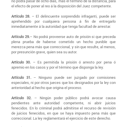
no podrá pasar de ocho días, más el término de la distancia, para
el efecto de poner al reo á la disposición del Juez competente.
Artículo 28.
– El delincuente sorprendido infraganti, puede ser
aprehendido por cualquiera persona á fin de entregarlo
inmediatamente á la autoridad que tenga facultad de arrestar.
Artículo 29.
– No podrá proveerse auto de prisión si que preceda
plena prueba de haberse cometido un hecho punible que
merezca pena más que correccional, y sin que resulte, al menos,
por presunción grave, quien sea su autor.
Artículo 30.
– Es permitida la prisión ó arresto por pena ó
apremio en los casos y por el término que disponga la ley.
Artículo 31.
– Ninguno puede ser juzgado por comisiones
especiales, ni por otros jueces que los designados por la ley con
anterioridad al hecho que origina el proceso.
Artículo 32.
– Ningún poder público podrá avocar causa
pendientes ante autoridad competente, ni abrir juicios
fenecidos. En lo criminal podrá admitirse el recurso de revisión
de juicios fenecidos, en que se haya impuesto pena más que
correccional. La ley reglamentará el ejercicio de este derecho.