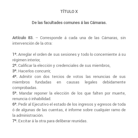
TÍTULO X
De las facultades comunes á las Cámaras.
Artículo 83.
– Corresponde á cada una de las Cámaras, sin
intervención de la otra:
1º.
Arreglar el orden de sus sesiones y todo lo concerniente á su
régimen interior,
2º.
Calificar la elección y credenciales de sus miembros,
3º.
Hacerlos concurrir,
4º.
Admitir con dos tercios de votos las renuncias de sus
miembros fundadas en causas legales debidamente
comprobadas.
5º.
Mandar reponer la elección de los que falten por muerte,
renuncia ó inhabilidad.
6º.
Pedir al Ejecutivo el estado de los ingresos y egresos de toda
ó de algunas de las cuentas, é informe sobre cualquier ramo de
la administración.
7º.
Excitar á la otra para deliberar reunidas.