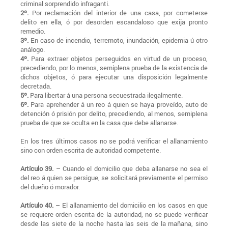
criminal sorprendido infraganti.
2º.
Por reclamación del interior de una casa, por cometerse
delito en ella, ó por desorden escandaloso que exija pronto
remedio.
3º.
En caso de incendio, terremoto, inundación, epidemia ú otro
análogo.
4º.
Para extraer objetos perseguidos en virtud de un proceso,
precediendo, por lo menos, semiplena prueba de la existencia de
dichos objetos, ó para ejecutar una disposición legalmente
decretada.
5º.
Para libertar á una persona secuestrada ilegalmente.
6º.
Para aprehender á un reo á quien se haya proveído, auto de
detención ó prisión por delito, precediendo, al menos, semiplena
prueba de que se oculta en la casa que debe allanarse.
En los tres últimos casos no se podrá verificar el allanamiento
sino con orden escrita de autoridad competente.
Artículo 39.
– Cuando el domicilio que deba allanarse no sea el
del reo á quien se persigue, se solicitará previamente el permiso
del dueño ó morador.
Artículo 40.
– El allanamiento del domicilio en los casos en que
se requiere orden escrita de la autoridad, no se puede verificar
desde las siete de la noche hasta las seis de la mañana, sino