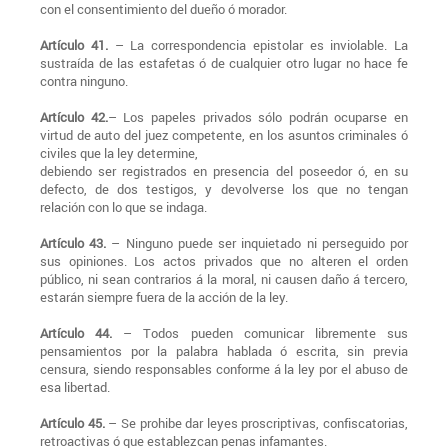
con el consentimiento del dueño ó morador.
Artículo 41.
– La correspondencia epistolar es inviolable. La
sustraída de las estafetas ó de cualquier otro lugar no hace fe
contra ninguno.
Artículo 42.
– Los papeles privados sólo podrán ocuparse en
virtud de auto del juez competente, en los asuntos criminales ó
civiles que la ley determine,
debiendo ser registrados en presencia del poseedor ó, en su
defecto, de dos testigos, y devolverse los que no tengan
relación con lo que se indaga.
Artículo 43.
– Ninguno puede ser inquietado ni perseguido por
sus opiniones. Los actos privados que no alteren el orden
público, ni sean contrarios á la moral, ni causen daño á tercero,
estarán siempre fuera de la acción de la ley.
Artículo 44.
– Todos pueden comunicar libremente sus
pensamientos por la palabra hablada ó escrita, sin previa
censura, siendo responsables conforme á la ley por el abuso de
esa libertad.
Artículo 45.
– Se prohibe dar leyes proscriptivas, confiscatorias,
retroactivas ó que establezcan penas infamantes.